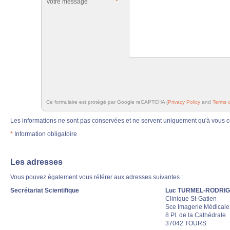
Votre message
*
Ce formulaire est protégé par Google reCAPTCHA (
Privacy Policy
and
Terms o
Les informations ne sont pas conservées et ne servent uniquement qu'à vous co
*
Information obligatoire
Les adresses
Vous pouvez également vous référer aux adresses suivantes :
Secrétariat Scientifique
Luc TURMEL-RODRI
Clinique St-Gatien
Sce Imagerie Médicale
8 Pl. de la Cathédrale
37042 TOURS